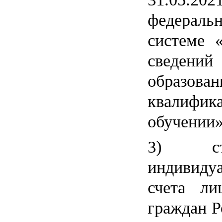
федераль
системе 
сведени
образо
квалифик
обучении»
3) ст
индивид
счета л
граждан Р