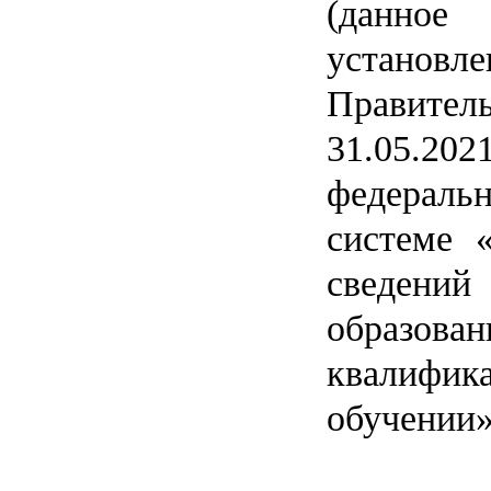
(данн
установл
Правит
31.05.
федераль
системе 
сведени
образо
квалифик
обучении»