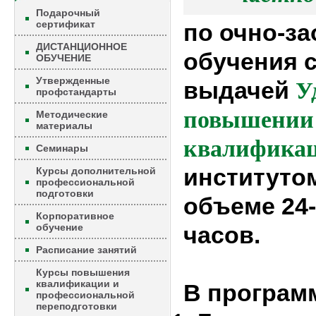
Подарочный
сертификат
по очно-з
ДИСТАНЦИОННОЕ
обучения 
ОБУЧЕНИЕ
Утвержденные
выдачей
У
профстандарты
повышении
Методические
материалы
квалифика
Семинары
институто
Курсы дополнительной
профессиональной
подготовки
объеме 24
Корпоративное
обучение
часов.
Расписание занятий
Курсы повышения
квалификации и
В програм
профессиональной
переподготовки