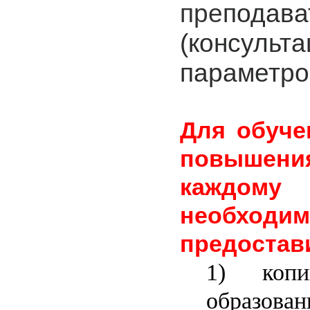
пре
подава
(консул
параметро
Для обуче
повышени
каждом
необходи
предостав
1) коп
образован