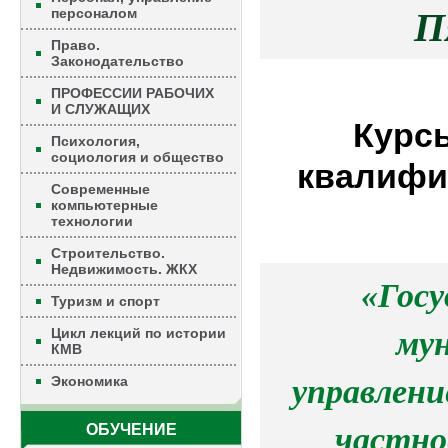
персоналом
П
Право.
Законодательство
ПРОФЕССИИ РАБОЧИХ
И СЛУЖАЩИХ
Курс
Психология,
социология и общество
квалифик
Современные
компьютерные
технологии
Строительство.
Недвижимость. ЖКХ
«Госу
Туризм и спорт
Цикл лекций по истории
му
КМВ
Экономика
управлени
ОБУЧЕНИЕ
частно