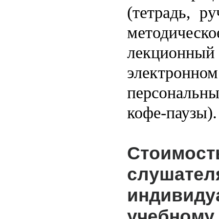
(тетрадь, ру
методич
лекционн
электро
персональ
кофе-паузы).
Стоимо
слуш
индивиду
учебному