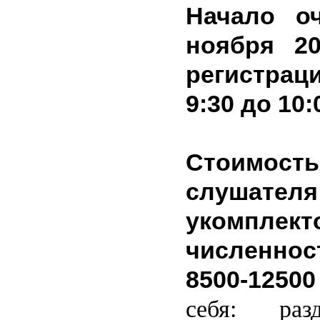
Начало о
ноября 20
регистра
9:30 до 10:
Стоимость
слушате
укомплек
численно
8500-1250
себя: раз