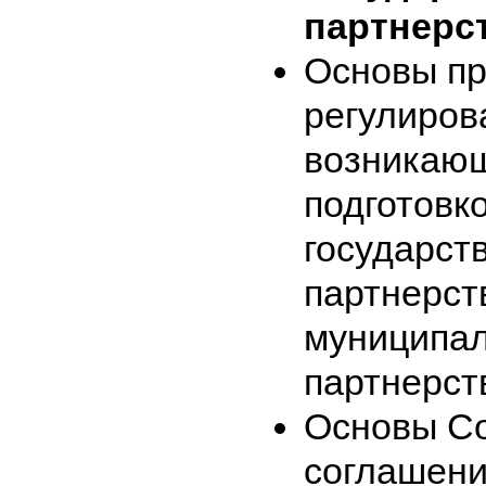
партнерс
Основы пр
регулиров
возникающ
подготовк
государст
партнерст
муниципал
партнерст
Основы Со
соглашени