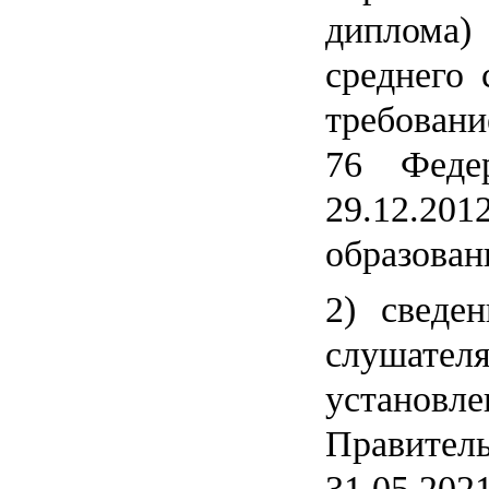
диплома
среднего 
требовани
76 Федер
29.12.2
образован
2) сведе
слушателя
установл
Правит
31.05.