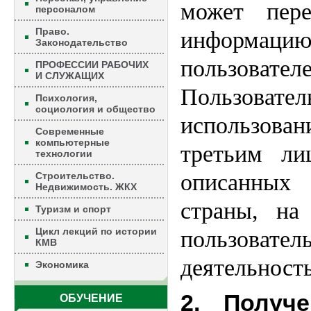
может пере
персоналом
Право.
информацию
Законодательство
пользов
ПРОФЕССИИ РАБОЧИХ
И СЛУЖАЩИХ
Пользовател
Психология,
социология и общество
использова
Современные
компьютерные
третьим ли
технологии
описанных 
Строительство.
Недвижимость. ЖКХ
страны, на
Туризм и спорт
Цикл лекций по истории
пользова
КМВ
деятельность
Экономика
2. Получе
ОБУЧЕНИЕ