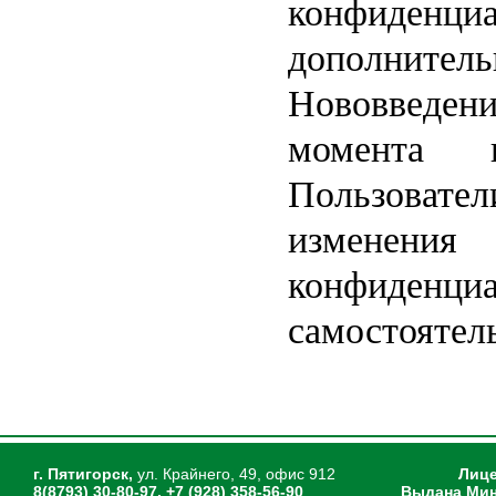
конфиден
дополнител
Нововведени
момента и
Пользовател
изменен
конфиденци
самостоятел
г. Пятигорск,
ул. Крайнего, 49, офис 912
Лице
8(8793) 30-80-97, +7 (928) 358-56-90
Выдана Мин