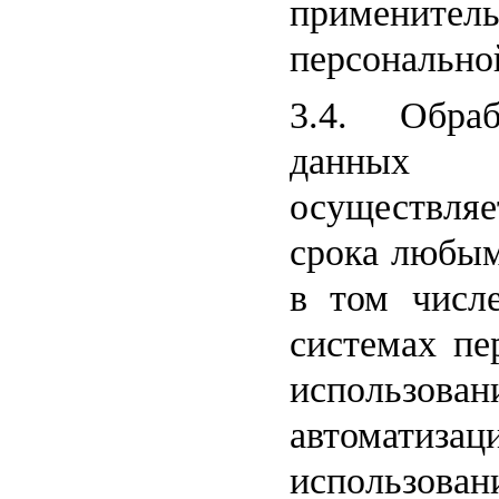
применител
персонально
3.4. Обраб
данных 
осуществляе
срока любым
в том числ
системах пе
использо
автомат
использова