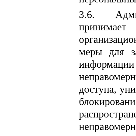
3.6. Адм
принима
организаци
меры для з
информаци
неправомер
доступа, ун
блокирова
распростран
неправомерн