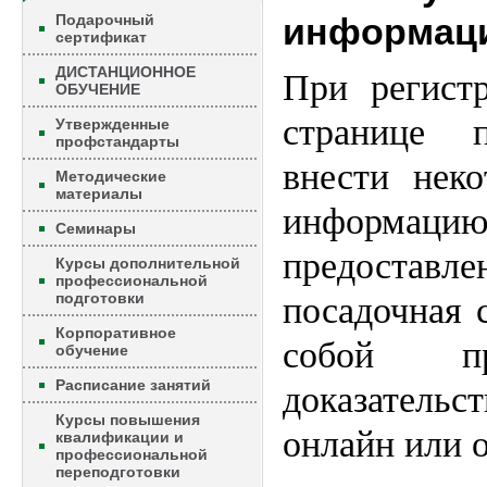
Подарочный
информац
сертификат
ДИСТАНЦИОННОЕ
При регист
ОБУЧЕНИЕ
странице п
Утвержденные
профстандарты
внести нек
Методические
материалы
информац
Семинары
предоста
Курсы дополнительной
профессиональной
подготовки
посадочная 
Корпоративное
собой пр
обучение
Расписание занятий
доказатель
Курсы повышения
онлайн или 
квалификации и
профессиональной
переподготовки