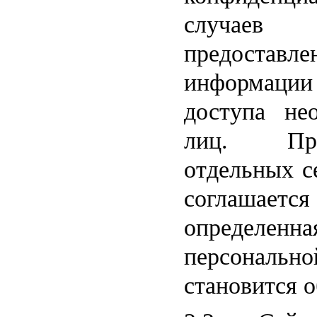
случаев
предоставл
информации
доступа не
лиц. При
отдельных с
соглашае
определе
персонал
становится 