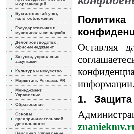
конфиден
и организаций
Бухгалтерский учет,
Политика
налогообложение
Государственная и
конфиденц
муниципальная служба
Делопроизводство,
Оставляя д
офис-менеджмент
соглашае
Закупки, управление
закупками
конфиденци
Культура и искусство
Маркетинг. Реклама. PR
информации
Менеджмент.
Управление
1. Защита
Образование
Админис
Основы
предпринимательской
деятельности
znaniekmv.r
Персонал, управление