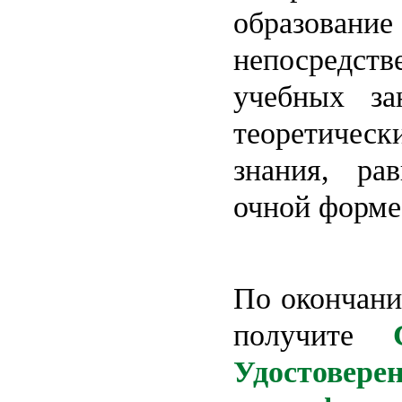
образ
непосредст
учебных за
теоретичес
знания, ра
очной форме
По окончани
получите
Удостовер