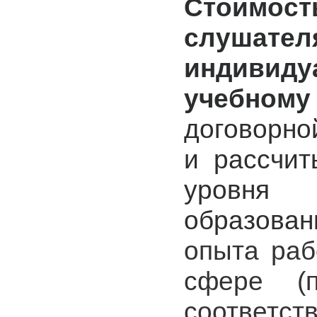
Стоимо
слуш
индивиду
учебному
договорно
и рассчит
уровня
образован
опыта раб
сфере (п
соответст