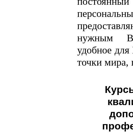
постоян
персонал
предоста
нужным В
удобное для
точки мира, 
Курс
квал
доп
проф