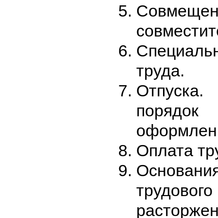
Совм
совместит
Специальн
труда.
Отпуска
порядок
оформлен
Оплата тр
Основан
трудов
расторж