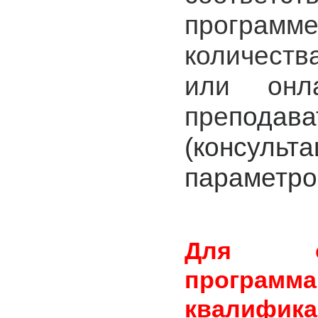
програм
количест
или онл
пре
подава
(консул
параметро
Для о
програм
квали