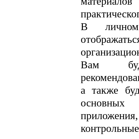
материало
практическо
В личном
отображать
организаци
Вам буд
рекомендова
а также бу
основны
приложени
контрол