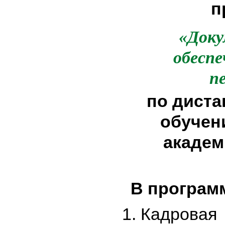
п
«Док
обеспе
п
по дист
обучен
академ
В програм
Кадро