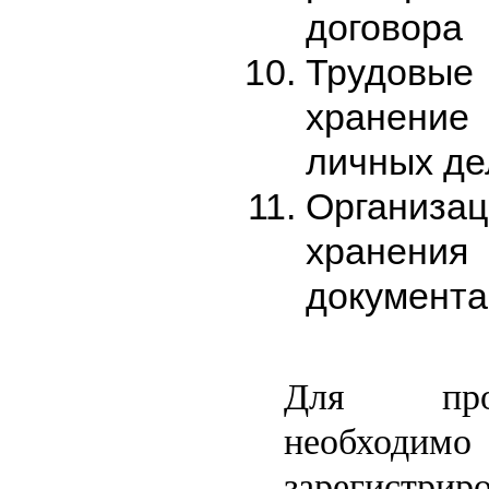
договора
Трудовые 
хранение
личных де
Органи
хране
докуме
Для про
необходим
зарегист