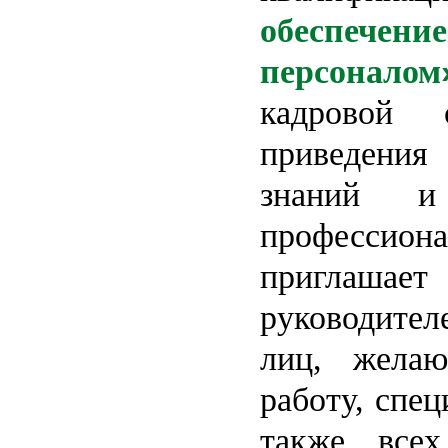
обеспеч
персоналом
кадровой
приведения
знаний и
профессион
приглаша
руководите
лиц, желаю
работу, спец
также все