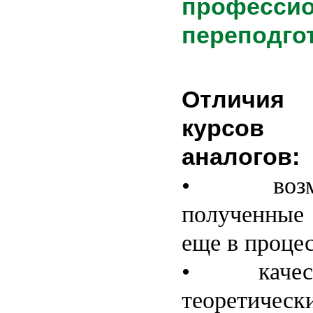
професси
переподго
Отличия
курсов 
аналогов:
• возмож
полученные
еще в процес
• качеств
теоретическ