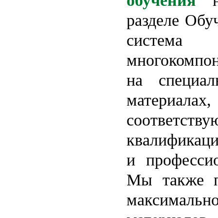
обучения
на
разделе Обу
систе
многокомпон
на специал
материа
соответств
квалификац
и профессио
Мы также п
максимальн