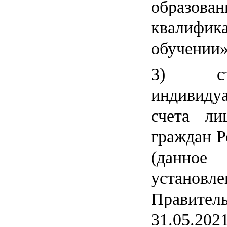
образо
квалифик
обучении»
3) ст
индивид
счета л
граждан Р
(данн
установл
Правит
31.05.