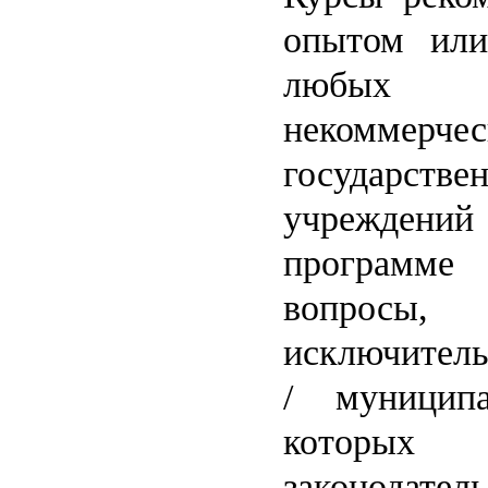
опытом или
любых к
неком
государств
учреждений
программе 
вопросы
исключитель
/ муницип
котор
законодател