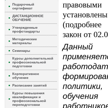
правовы
Подарочный
сертификат
установлен
ДИСТАНЦИОННОЕ
ОБУЧЕНИЕ
(подробне
Утвержденные
профстандарты
закон от 02.
Методические
материалы
Данны
Семинары
применяет
Курсы дополнительной
профессиональной
работо
подготовки
формиро
Корпоративное
обучение
политик
Расписание занятий
Курсы повышения
обучени
квалификации и
профессиональной
работник
переподготовки