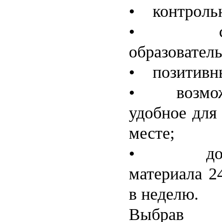
• контрольн
• самые
образовател
• позитивны
• возможн
удобное для
месте;
• доступ
материала 2
в неделю.
Выбрав 