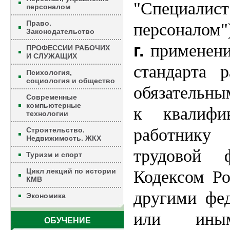
"Специали
персоналом
Право.
персоналом
Законодательство
г.
применени
ПРОФЕССИИ РАБОЧИХ
И СЛУЖАЩИХ
стандарта р
Психология,
социология и общество
обязательны
Современные
компьютерные
к квалифик
технологии
работник
Строительство.
Недвижимость. ЖКХ
трудовой 
Туризм и спорт
Цикл лекций по истории
Кодексом Ро
КМВ
другими фе
Экономика
или иным
ОБУЧЕНИЕ