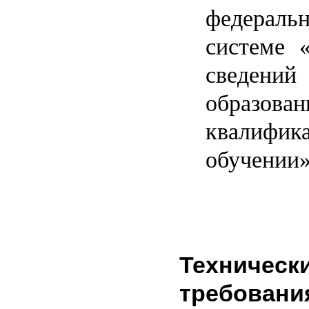
федераль
системе 
сведени
образо
квалифик
обучении»
Техническ
требовани