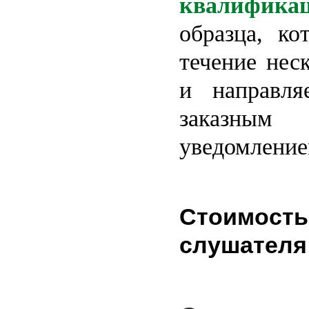
квалифика
образца, ко
течение нес
и направля
заказн
уведомление
Стоимость
слушателя: