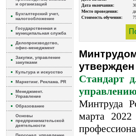
и организаций
Дата окончания:
3
Место проведения:
д
Бухгалтерский учет,
Стоимость обучения:
7
налогообложение
Государственная и
муниципальная служба
Делопроизводство,
офис-менеджмент
Минтр
Закупки, управление
закупками
утвержде
Культура и искусство
Стандарт д
Маркетинг. Реклама. PR
управлению
Менеджмент.
Управление
Минтруда Р
Образование
марта 2022
Основы
предпринимательской
деятельности
профессион
Персонал, управление