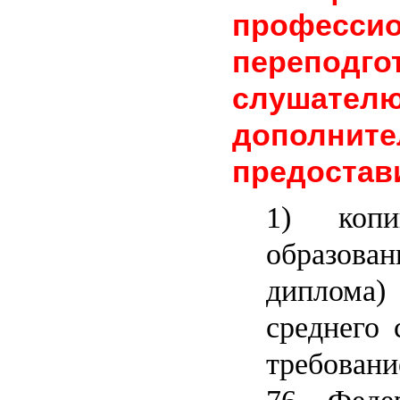
професси
переподг
слушате
дополните
предостав
1) коп
образован
диплома
среднего 
требовани