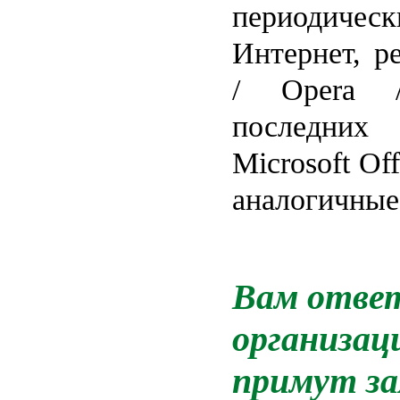
периодич
Интернет, р
/ Opera / 
последних 
Microsoft Of
аналогичные
Вам ответ
организац
примут за