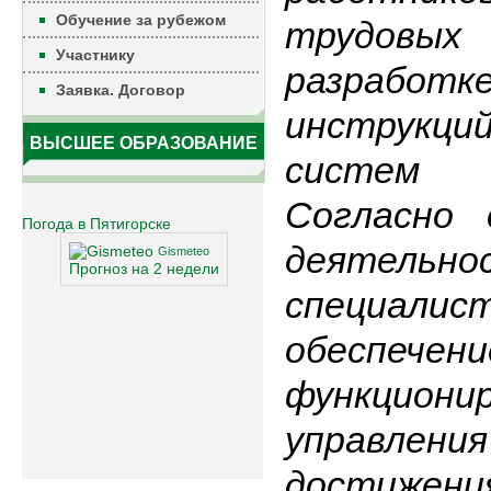
Обучение за рубежом
трудовы
Участнику
разработ
Заявка. Договор
инструкци
ВЫСШЕЕ ОБРАЗОВАНИЕ
систем 
Согласно 
Погода в Пятигорске
деятел
Gismeteo
Прогноз на 2 недели
специал
обеспече
функцион
управлени
дости