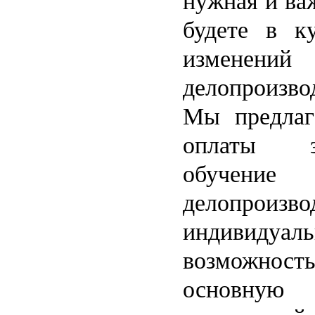
нужная и ва
будете в к
изменен
делопроизво
Мы предлаг
оплаты з
обучен
делопроизвод
индивиду
возможность
основную