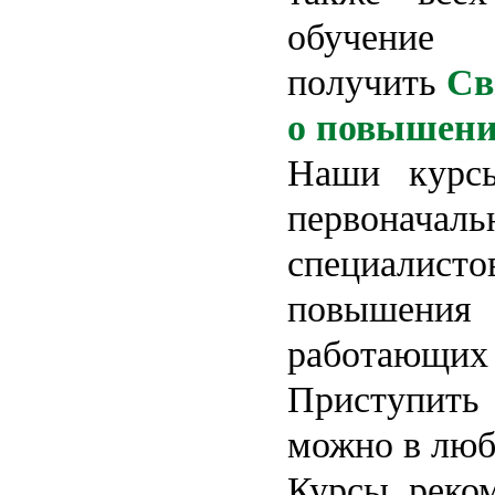
обу
получить
Св
о повышени
Наши курсы
первонача
специали
повышени
работающих 
Приступить
можно в люб
Курсы реко