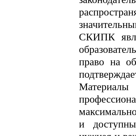
распрос
значительны
СКИПК явля
образовате
право на об
подтверждае
Матер
профессион
максимальн
и доступны