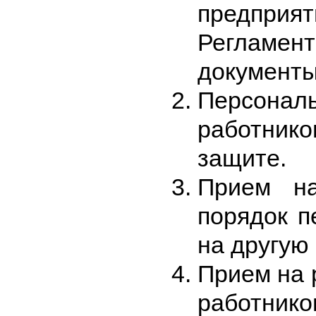
предприят
Регламен
документы
Персон
работнико
защите.
Прием н
порядок п
на другую 
Прием на 
работнико