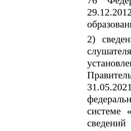
76 Федер
29.12.2
образован
2) сведе
слушателя
установл
Правит
31.05.
федераль
системе 
сведени