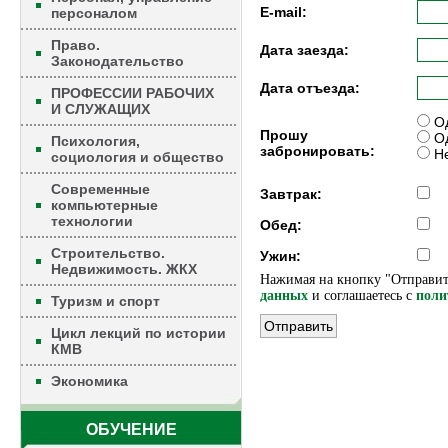
E-mail:
персоналом
Право.
Дата заезда:
Законодательство
Дата отъезда:
ПРОФЕССИИ РАБОЧИХ
И СЛУЖАЩИХ
Од
Прошу
Од
Психология,
забронировать:
Не
социология и общество
Современные
Завтрак:
компьютерные
технологии
Обед:
Строительство.
Ужин:
Недвижимость. ЖКХ
Нажимая на кнопку "Отправит
данных
и соглашаетесь c
поли
Туризм и спорт
Цикл лекций по истории
КМВ
Экономика
ОБУЧЕНИЕ