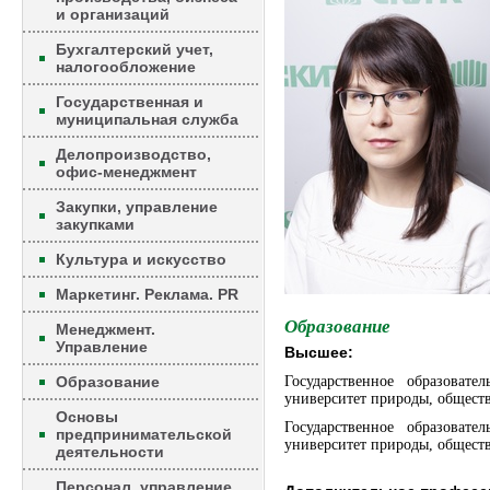
и организаций
Бухгалтерский учет,
налогообложение
Государственная и
муниципальная служба
Делопроизводство,
офис-менеджмент
Закупки, управление
закупками
Культура и искусство
Маркетинг. Реклама. PR
Образование
Менеджмент.
Управление
Высшее:
Образование
Государственное образоват
университет природы, обществ
Основы
Государственное образоват
предпринимательской
университет природы, обществ
деятельности
Персонал, управление