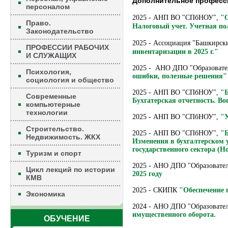
Дополнительное професс
персоналом
2025 - АНП ВО "СПбНОУ",
"О
Право.
Налоговый учет. Учетная п
Законодательство
2025 - Ассоциация "Башкирск
ПРОФЕССИИ РАБОЧИХ
инвентаризации в 2025 г."
И СЛУЖАЩИХ
2025 - АНО ДПО "Образоват
Психология,
ошибки, полезные решения"
социология и общество
2025 - АНП ВО "СПбНОУ",
"Б
Современные
Бухгатерская отчетность. В
компьютерные
технологии
2025 - АНП ВО "СПбНОУ",
"У
Строительство.
2025 - АНП ВО "СПбНОУ",
"Б
Недвижимость. ЖКХ
Изменения в бухгалтерском у
государственного сектора (Н
Туризм и спорт
2025 - АНО ДПО "Образовате
Цикл лекций по истории
2025 году
КМВ
2025 - СКИПК
"Обеспечение 
Экономика
2024 - АНО ДПО "Образовате
имущественного оборота.
ОБУЧЕНИЕ