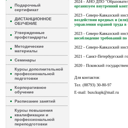
2024 - АНО ДПО "Образовате
Подарочный
организуем внутренний кон
сертификат
2023 - Северо-Кавказский ин
ДИСТАНЦИОННОЕ
воздействии вредных и (или
ОБУЧЕНИЕ
управления охраной труда в
Утвержденные
2023 - Северо-Кавказский ин
профстандарты
несоблюдение требований по
Методические
2022 - Северо-Кавказский ин
материалы
2021 - Санкт-Петербургский г
Семинары
2020 - Псковский государстве
Курсы дополнительной
профессиональной
Для контактов:
подготовки
Тел. (88793) 30-80-97
Корпоративное
обучение
E-mail: buxckupk@mail.ru
Расписание занятий
Курсы повышения
квалификации и
профессиональной
переподготовки