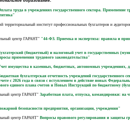
иональное образование:
плата труда в учреждениях государственного сектора. Применение т
олитика"
ий территориальный институт профессиональных бухгалтеров и аудиторо
ельный центр ГАРАНТ"
"44-ФЗ. Приемка и экспертиза: правила и при
ухгатерский (бюджетный) и налоговый учет в государственных (му
опросы применения трудового законодательства"
чет имущества в казенных, бюджетных, автономных учреждениях, дл
юджетная бухгалтерская отчетность учреждений государственного сек
чете с 2026 года в связи с вступлением в действие новых Федераль
ового единого плана счетов и Новых Инструкций по бюджетному (бух
льный центр ГАРАНТ"
Заработная плата, отпуска, командировки: на ч
пожарной безопасности предприятия, организации, учреждения"
льный центр ГАРАНТ"
Вопросы правового регулирования и защиты г