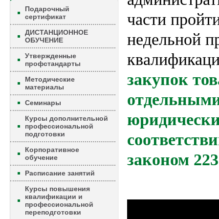
Подарочный
части пройти
сертификат
ДИСТАНЦИОННОЕ
недельной п
ОБУЧЕНИЕ
квалификац
Утвержденные
профстандарты
закупок тов
Методические
материалы
отдельными
Семинары
юридически
Курсы дополнительной
профессиональной
подготовки
соответств
Корпоративное
законом 22
обучение
Расписание занятий
Курсы повышения
квалификации и
профессиональной
переподготовки