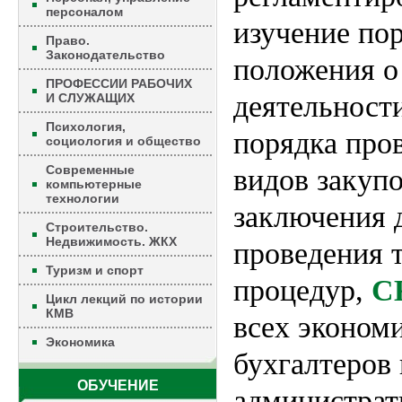
персоналом
изучение по
Право.
Законодательство
положения о
ПРОФЕССИИ РАБОЧИХ
деятельност
И СЛУЖАЩИХ
Психология,
порядка про
социология и общество
Современные
видов закупо
компьютерные
технологии
заключения 
Строительство.
Недвижимость. ЖКХ
проведения 
Туризм и спорт
процедур,
С
Цикл лекций по истории
КМВ
всех экономи
Экономика
бухгалтеров
ОБУЧЕНИЕ
администрат